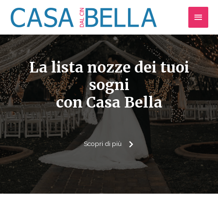
Vai
Men
al
contenuto
princ
La lista nozze dei tuoi
sogni
con Casa Bella
Scopri di più